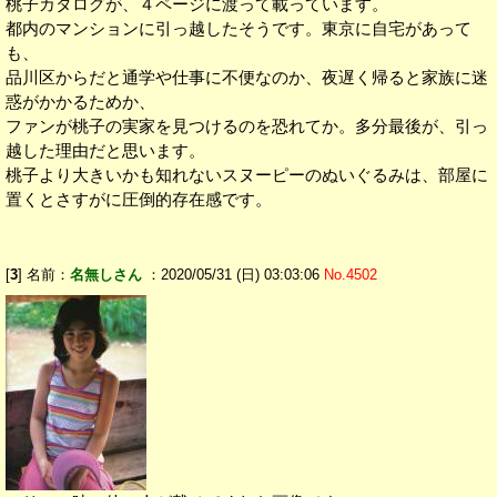
桃子カタログが、４ページに渡って載っています。
都内のマンションに引っ越したそうです。東京に自宅があって
も、
品川区からだと通学や仕事に不便なのか、夜遅く帰ると家族に迷
惑がかかるためか、
ファンが桃子の実家を見つけるのを恐れてか。多分最後が、引っ
越した理由だと思います。
桃子より大きいかも知れないスヌーピーのぬいぐるみは、部屋に
置くとさすがに圧倒的存在感です。
[
3
] 名前：
名無しさん
：2020/05/31 (日) 03:03:06
No.4502