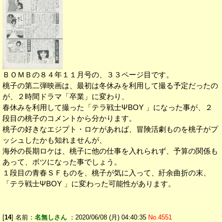
ＢＯＭＢの８４年１１月号の、３３ページ目です。
桃子の第二弾映画は、最初は冬休みを利用して撮る予定だったの
が、２時間ドラマ「卒業」に変わり、
春休みを利用して撮った「テラ戦士ΨBOY 」になった事が、２
段目の桃子のコメントから分かります。
桃子の好きなエジプト・ロケがあれば、冒険活劇ものを桃子がプ
ッシュしたかも知れませんが、
海外の長期ロケは、桃子に他の仕事を入れられず、予算の関係も
あって、ボツになった事でしょう。
１段目の青春ＳＦものを、桃子が気に入って、紆余曲折の末、
「テラ戦士ΨBOY 」に変わった可能性があります。
[
14
] 名前：
名無しさん
：2020/06/08 (月) 04:40:35
No.4551