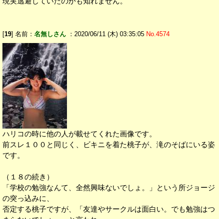
現実逃避していたのかも知れません。
[
19
] 名前：
名無しさん
：2020/06/11 (木) 03:35:05
No.4574
ハリコの時に他の人が載せてくれた画像です。
前スレ１００と同じく、ビキニを着た桃子が、滝のそばにいる姿
です。
（１８の続き）
「学校の勉強なんて、全然興味ないでしょ。」という所ジョージ
の突っ込みに、
否定する桃子ですが、「友達やサークルは面白い。でも勉強はつ