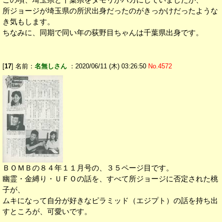
所ジョージが埼玉県の所沢出身だったのがきっかけだったような
き気もします。
ちなみに、同期で同い年の荻野目ちゃんは千葉県出身です。
[
17
] 名前：
名無しさん
：2020/06/11 (木) 03:26:50
No.4572
ＢＯＭＢの８４年１１月号の、３５ページ目です。
幽霊・金縛り・ＵＦＯの話を、すべて所ジョージに否定された桃
子が、
ムキになって自分が好きなピラミッド（エジプト）の話を持ち出
すところが、可愛いです。