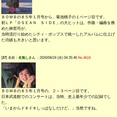
ＢＯＭＢの８５年１月号から、菊池桃子の１ページ目です。
初ＬＰ「ＯＳＥＡＮ ＳＩＤＥ」の大ヒットは、作曲・編曲を務
めた林哲司が、
当時流行り始めたシティ・ポップスで統一したアルバムに仕上げ
た功績も大きいと思います。
[
27
] 名前：
名無しさん
：2020/06/24 (水) 04:35:46
No.4619
ＢＯＭＢの８５年１月号の、２～３ページ目です。
日本武道館でのコンサートは、当時、史上最年少での記録でし
た。
「いまからドキドキしっぱなしだけど。」当然ですね。