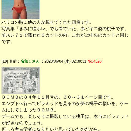
ハリコの時に他の人が載せてくれた画像です。
写真集「きみに瞳ボレ」でも着ていた、赤ビキニ姿の桃子です。
前スレ７１で載せた９カットの内、これが上中央のカットと同じ
です。
[
10
] 名前：
名無しさん
：2020/06/04 (木) 02:39:31
No.4528
ＢＯＭＢの８４年１１月号の、３０～３１ページ目です。
エジプトへ行ってピラミッドを見るのが夢の桃子の願いを、ゲー
ムにしてしまったＢＯＭＢ。
ゲームでも、楽しそうに撮影している桃子は、本当にピラミッド
が好きなのでしょう。
何しろ考古学者になりたいと思っていたのだから。