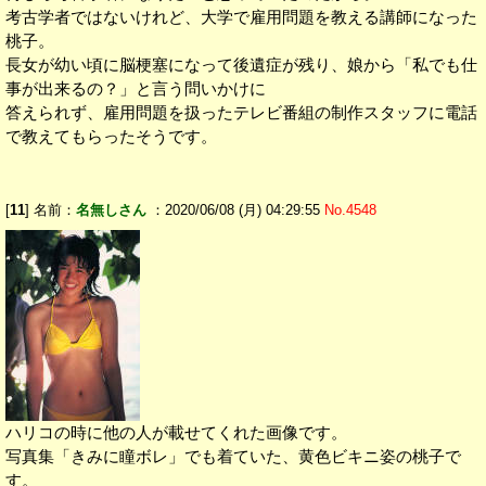
考古学者ではないけれど、大学で雇用問題を教える講師になった
桃子。
長女が幼い頃に脳梗塞になって後遺症が残り、娘から「私でも仕
事が出来るの？」と言う問いかけに
答えられず、雇用問題を扱ったテレビ番組の制作スタッフに電話
で教えてもらったそうです。
[
11
] 名前：
名無しさん
：2020/06/08 (月) 04:29:55
No.4548
ハリコの時に他の人が載せてくれた画像です。
写真集「きみに瞳ボレ」でも着ていた、黄色ビキニ姿の桃子で
す。