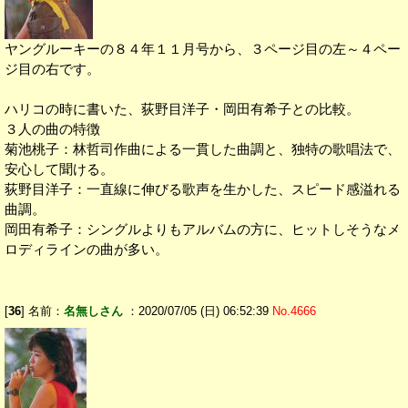
ヤングルーキーの８４年１１月号から、３ページ目の左～４ペー
ジ目の右です。
ハリコの時に書いた、荻野目洋子・岡田有希子との比較。
３人の曲の特徴
菊池桃子：林哲司作曲による一貫した曲調と、独特の歌唱法で、
安心して聞ける。
荻野目洋子：一直線に伸びる歌声を生かした、スピード感溢れる
曲調。
岡田有希子：シングルよりもアルバムの方に、ヒットしそうなメ
ロディラインの曲が多い。
[
36
] 名前：
名無しさん
：2020/07/05 (日) 06:52:39
No.4666