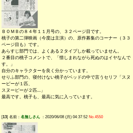
ＢＯＭＢの８４年１１月号の、３２ページ目です。
桃子の第二弾映画（今度は主演）の、原作募集のコーナー（３３
ページ目も）です。
あらすじ部門では、よくある２タイプしか載っていません。
２番目の桃子コメントで、「惜しまれながら死ぬのはイヤなんで
す。」
自分のキャラクターを良く分かっています。
せりふ部門の、寝付けない桃子がベッドの中で言うセリフ「スヌ
ーピーが１匹、
スヌーピーが２匹...」
最高です。桃子も、最高に気に入っています。
[
13
] 名前：
名無しさん
：2020/06/08 (月) 04:37:52
No.4550