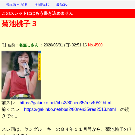
掲示板へ戻る
全部読む
最新20
このスレッドにはもう書き込めません
菊池桃子３
[
1
] 名前：
名無しさん
：2020/05/31 (日) 02:51:16
No.4500
前スレ
https://gakinko.net/bbs2/80nen35/res4052.html
前々スレ
https://gakinko.net/bbs2/80nen35/res2513.html
の続
きです。
スレ画は、ヤングルーキーの８４年１１月号から、菊池桃子の７