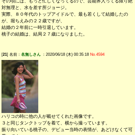
その頃には、もっと忙しくなってるので、芸能界入ってる限り絶
対無理と、水を差す所ジョージ。
実際、８０年代のトップアイドルで、最も若くして結婚したの
が、堀ちえみの２２歳ですが、
結婚の２年前に一時引退しています。
桃子の結婚は、結局２７歳になりました。
[
21
] 名前：
名無しさん
：2020/06/18 (木) 00:35:18
No.4594
ハリコの時に他の人が載せてくれた画像です。
３と同じタンクトップを着て、横から撮っています。
振り向いている桃子の、デビュー当時の表情が、あどけなくて可