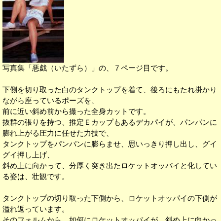
写真集「悪戯（いたずら）」の、７ページ目です。
下側を切り取った白のタンクトップを着て、後ろにもたれ掛かり
ながら座っているポーズを、
前に近い斜め前から撮った全身カットです。
抜群の張りを持つ、推定Ｅカップもあるデカパイが、パンパンに
膨れ上がる圧力に任せた力技で、
タンクトップをパンパンに膨らませ、思いっきり押し出し、グイ
グイ押し上げ、
斜め上に向かって、分厚く突き出たロケットオッパイと化してい
る姿は、壮観です。
タンクトップの切り取った下側から、ロケットオッパイの下側が
溢れ返っています。
そのフォルムから、如何にロケットオッパイが、斜め上に向かっ