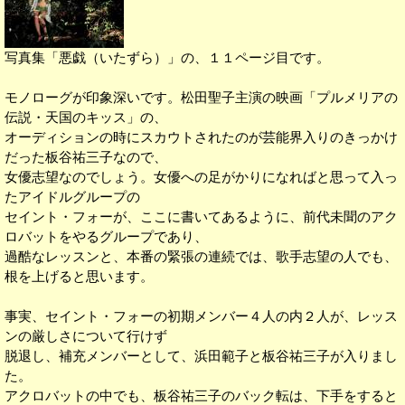
写真集「悪戯（いたずら）」の、１１ページ目です。
モノローグが印象深いです。松田聖子主演の映画「プルメリアの
伝説・天国のキッス」の、
オーディションの時にスカウトされたのが芸能界入りのきっかけ
だった板谷祐三子なので、
女優志望なのでしょう。女優への足がかりになればと思って入っ
たアイドルグループの
セイント・フォーが、ここに書いてあるように、前代未聞のアク
ロバットをやるグループであり、
過酷なレッスンと、本番の緊張の連続では、歌手志望の人でも、
根を上げると思います。
事実、セイント・フォーの初期メンバー４人の内２人が、レッス
ンの厳しさについて行けず
脱退し、補充メンバーとして、浜田範子と板谷祐三子が入りまし
た。
アクロバットの中でも、板谷祐三子のバック転は、下手をすると