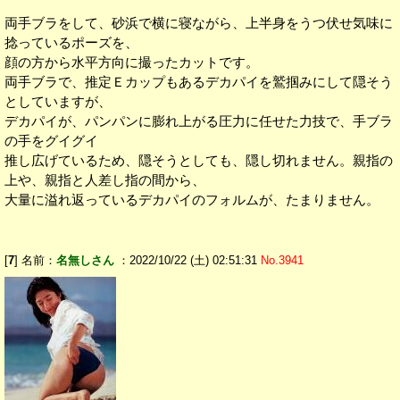
両手ブラをして、砂浜で横に寝ながら、上半身をうつ伏せ気味に
捻っているポーズを、
顔の方から水平方向に撮ったカットです。
両手ブラで、推定Ｅカップもあるデカパイを鷲掴みにして隠そう
としていますが、
デカパイが、パンパンに膨れ上がる圧力に任せた力技で、手ブラ
の手をグイグイ
推し広げているため、隠そうとしても、隠し切れません。親指の
上や、親指と人差し指の間から、
大量に溢れ返っているデカパイのフォルムが、たまりません。
[
7
] 名前：
名無しさん
：2022/10/22 (土) 02:51:31
No.3941