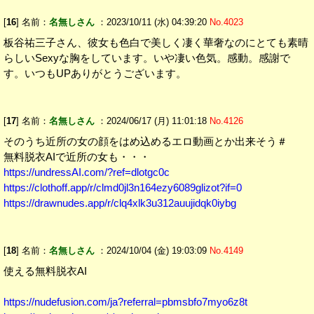
[
16
] 名前：
名無しさん
：2023/10/11 (水) 04:39:20
No.4023
板谷祐三子さん、彼女も色白で美しく凄く華奢なのにとても素晴
らしいSexyな胸をしています。いや凄い色気。感動。感謝で
す。いつもUPありがとうございます。
[
17
] 名前：
名無しさん
：2024/06/17 (月) 11:01:18
No.4126
そのうち近所の女の顔をはめ込めるエロ動画とか出来そう＃
無料脱衣AIで近所の女も・・・
https://undressAI.com/?ref=dlotgc0c
https://clothoff.app/r/clmd0jl3n164ezy6089glizot?if=0
https://drawnudes.app/r/clq4xlk3u312auujidqk0iybg
[
18
] 名前：
名無しさん
：2024/10/04 (金) 19:03:09
No.4149
使える無料脱衣AI
https://nudefusion.com/ja?referral=pbmsbfo7myo6z8t