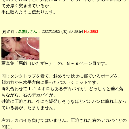
て分厚く突き出ているか、
手に取るように伝わります。
[
9
] 名前：
名無しさん
：2022/11/03 (木) 20:39:54
No.3963
写真集「悪戯（いたずら）」の、８～９ページ目です。
同じタンクトップを着て、斜めうつ伏せに寝ているポーズを、
顔の方から水平方向に撮ったバストショットです。
両乳合わせて１.１４キロもあるデカパイが、どっしりと垂れ落
ちながら、右のデカパイが、
砂浜に圧迫され、今にも爆発しそうなほどパンパンに膨れ上がっ
ている姿が、たまりません。
左のデカパイも負けてはいません。圧迫された右のデカパイとの
間に、