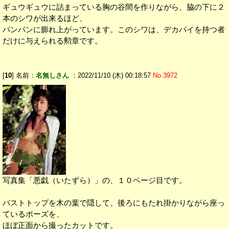
ギュウギュウに詰まっている胸の谷間を作りながら、脇の下に２
本のシワが出来るほど、
パンパンに膨れ上がっています。このシワは、デカパイを持つ者
だけに与えられる勲章です。
[
10
] 名前：
名無しさん
：2022/11/10 (木) 00:18:57
No.3972
写真集「悪戯（いたずら）」の、１０ページ目です。
バストトップを木の葉で隠して、後ろにもたれ掛かりながら座っ
ているポーズを、
ほぼ正面から撮ったカットです。