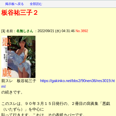
掲示板へ戻る
全部読む
板谷祐三子２
[
1
] 名前：
名無しさん
：2022/09/21 (水) 04:31:46
No.3892
前スレ 板谷祐三子
https://gakinko.net/bbs2/90nen36/res3019.ht
ml
の続きです。
このスレは、９０年３月１５日発行の、２冊目の寫眞集「悪戯
（いたずら）」を中心に
貼って行きます。これは、その表紙カバーです。