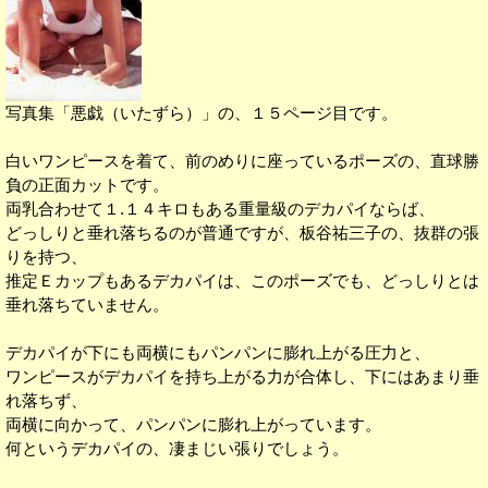
写真集「悪戯（いたずら）」の、１５ページ目です。
白いワンピースを着て、前のめりに座っているポーズの、直球勝
負の正面カットです。
両乳合わせて１.１４キロもある重量級のデカパイならば、
どっしりと垂れ落ちるのが普通ですが、板谷祐三子の、抜群の張
りを持つ、
推定Ｅカップもあるデカパイは、このポーズでも、どっしりとは
垂れ落ちていません。
デカパイが下にも両横にもパンパンに膨れ上がる圧力と、
ワンピースがデカパイを持ち上がる力が合体し、下にはあまり垂
れ落ちず、
両横に向かって、パンパンに膨れ上がっています。
何というデカパイの、凄まじい張りでしょう。