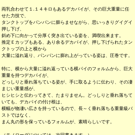
両乳合わせて１.１４キロもあるデカパイが、その巨大重量に任
せた力技で、
タンクトップをパンパンに膨らませながら、思いっきりグイグイ
押し下げ、
斜め下に向かって分厚く突き出ている姿を、満喫出来ます。
推定Ｅカップもある、あり余るデカパイが、押し下げられたタン
クトップの上と横から
大量に溢れ返り、パンパンに膨れ上がっている姿は、圧巻です。
特に、横から大量に溢れ返っている横パイのフォルムから、巨大
重量を持つデカパイが、
どっしりと垂れ落ちている姿が、手に取るように伝わり、その凄
まじい重量感が、
ヒシヒシと伝わってきて、たまりません。どっしりと垂れ落ちて
いても、デカパイの付け根は、
横幅が物凄い広さを持っているので、長～く垂れ落ちる重量級バ
ストではなく、
まん丸の形を保っているフォルムが、素晴らしいです。
（モノローグについては、次回書きます。）