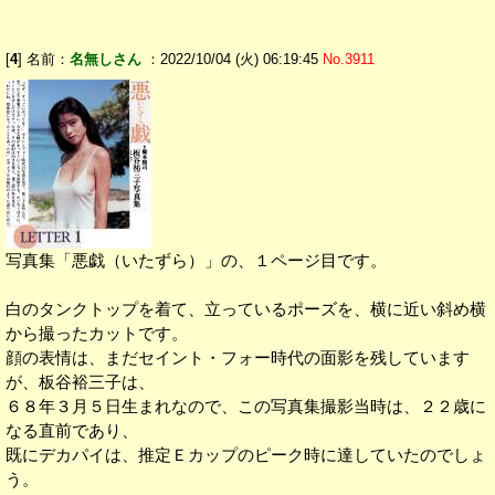
[
4
] 名前：
名無しさん
：2022/10/04 (火) 06:19:45
No.3911
写真集「悪戯（いたずら）」の、１ページ目です。
白のタンクトップを着て、立っているポーズを、横に近い斜め横
から撮ったカットです。
顔の表情は、まだセイント・フォー時代の面影を残しています
が、板谷裕三子は、
６８年３月５日生まれなので、この写真集撮影当時は、２２歳に
なる直前であり、
既にデカパイは、推定Ｅカップのピーク時に達していたのでしょ
う。