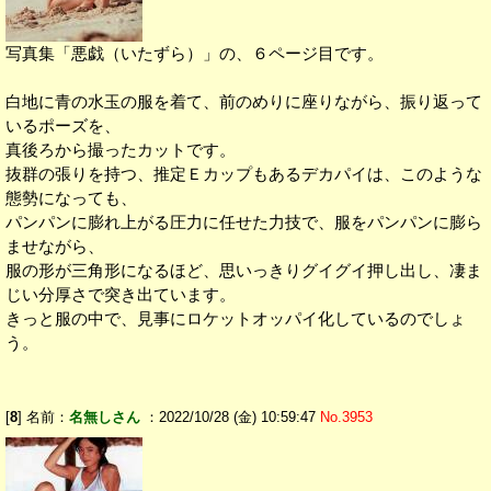
写真集「悪戯（いたずら）」の、６ページ目です。
白地に青の水玉の服を着て、前のめりに座りながら、振り返って
いるポーズを、
真後ろから撮ったカットです。
抜群の張りを持つ、推定Ｅカップもあるデカパイは、このような
態勢になっても、
パンパンに膨れ上がる圧力に任せた力技で、服をパンパンに膨ら
ませながら、
服の形が三角形になるほど、思いっきりグイグイ押し出し、凄ま
じい分厚さで突き出ています。
きっと服の中で、見事にロケットオッパイ化しているのでしょ
う。
[
8
] 名前：
名無しさん
：2022/10/28 (金) 10:59:47
No.3953