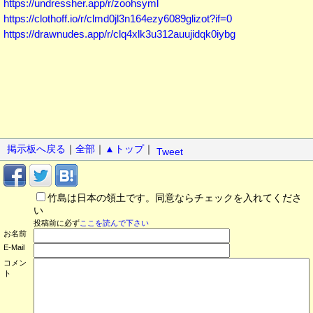
https://undressher.app/r/zoohsyml
https://clothoff.io/r/clmd0jl3n164ezy6089glizot?if=0
https://drawnudes.app/r/clq4xlk3u312auujidqk0iybg
掲示板へ戻る
｜
全部
｜
▲トップ
｜
Tweet
竹島は日本の領土です。同意ならチェックを入れてくださ
い
投稿前に必ず
ここを読んで下さい
お名前
E-Mail
コメン
ト