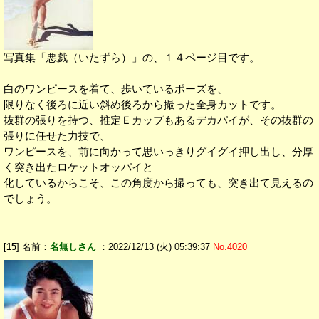
写真集「悪戯（いたずら）」の、１４ページ目です。
白のワンピースを着て、歩いているポーズを、
限りなく後ろに近い斜め後ろから撮った全身カットです。
抜群の張りを持つ、推定Ｅカップもあるデカパイが、その抜群の
張りに任せた力技で、
ワンピースを、前に向かって思いっきりグイグイ押し出し、分厚
く突き出たロケットオッパイと
化しているからこそ、この角度から撮っても、突き出て見えるの
でしょう。
[
15
] 名前：
名無しさん
：2022/12/13 (火) 05:39:37
No.4020