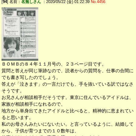
[
94
] 名前：
名無しさん
：2020/05/22 (金) 01:22:39
No.4456
ＢＯＭＢの８４年１１月号の、２３ページ目です。
質問と答えが同じ筆跡なので、読者からの質問を、仕事の合間に
でも書き写したのでしょう。
答えが「泣きます」の一言だけでも、手を抜いている訳ではなさ
そうです。
お兄さんが相談相手だそうです。東京に住んでいるアイドルは、
家族が相談相手になれるので、
地方から単身出てきたアイドルと比べると、精神的に恵まれてい
ると思います。
私のお母さんみたいにないたい。と言っているように、結婚して
から、子供が育つまでの１０数年は、