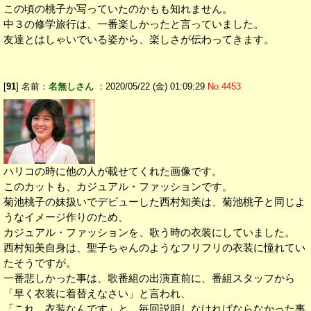
この頃の桃子か写っていたのかもも知れません。
中３の修学旅行は、一番楽しかったと言っていました。
友達とはしゃいでいる姿から、楽しさが伝わってきます。
[
91
] 名前：
名無しさん
：2020/05/22 (金) 01:09:29
No.4453
ハリコの時に他の人が載せてくれた画像です。
このカットも、カジュアル・ファッションです。
菊池桃子の妹扱いでデビューした西村知美は、菊池桃子と同じよ
うなイメージ作りのため、
カジュアル・ファッションを、歌う時の衣装にしていました。
西村知美自身は、聖子ちゃんのようなフリフリの衣装に憧れてい
たそうですが。
一番悲しかった事は、歌番組の出演直前に、番組スタッフから
「早く衣装に着替えなさい」と言われ、
「これ、衣装なんです」と、毎回説明しなければならなかった事