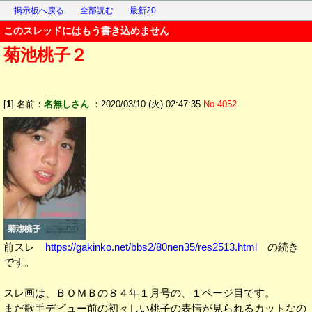
掲示板へ戻る
全部読む
最新20
このスレッドにはもう書き込めません
菊池桃子２
[
1
] 名前：
名無しさん
：2020/03/10 (火) 02:47:35
No.4052
前スレ
https://gakinko.net/bbs2/80nen35/res2513.html
の続き
です。
スレ画は、ＢＯＭＢの８４年１月号の、１ページ目です。
まだ歌手デビュー前の初々しい桃子の表情が見られるカットなの