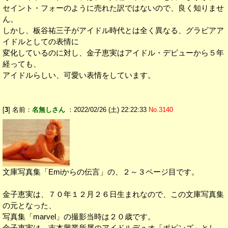
セイント・フォーのように売れた訳ではないので、良く知りませ
ん。
しかし、板谷祐三子がアイドル時代とは全く異なる、グラビアア
イドルとしての表情に
変化しているのに対し、金子恵実はアイドル・デビューから５年
経っても、
アイドルらしい、可愛い表情をしています。
[
3
] 名前：
名無しさん
：2022/02/26 (土) 22:22:33
No.3140
文庫写真集「Emiからの伝言」の、２～３ページ目です。
金子恵実は、７０年１２月２６日生まれなので、この文庫写真集
の元となった、
写真集「marvel」の撮影当時は２０歳です。
金子恵実は、吉本興業所属のアイドルデュオ「ポピンズ」とし