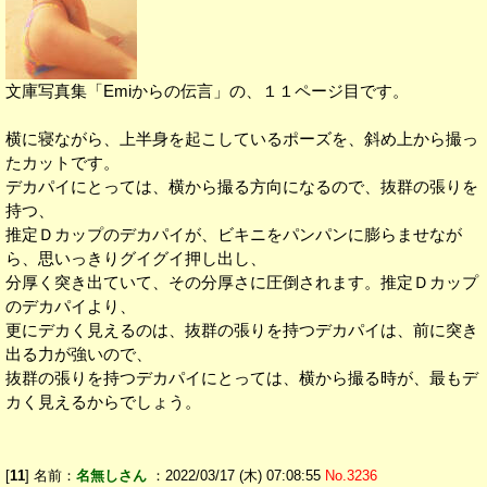
文庫写真集「Emiからの伝言」の、１１ページ目です。
横に寝ながら、上半身を起こしているポーズを、斜め上から撮っ
たカットです。
デカパイにとっては、横から撮る方向になるので、抜群の張りを
持つ、
推定Ｄカップのデカパイが、ビキニをパンパンに膨らませなが
ら、思いっきりグイグイ押し出し、
分厚く突き出ていて、その分厚さに圧倒されます。推定Ｄカップ
のデカパイより、
更にデカく見えるのは、抜群の張りを持つデカパイは、前に突き
出る力が強いので、
抜群の張りを持つデカパイにとっては、横から撮る時が、最もデ
カく見えるからでしょう。
[
11
] 名前：
名無しさん
：2022/03/17 (木) 07:08:55
No.3236