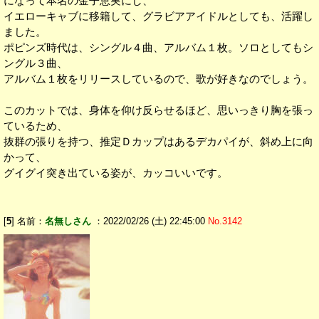
になって本名の金子恵実にし、
イエローキャブに移籍して、グラビアアイドルとしても、活躍し
ました。
ポピンズ時代は、シングル４曲、アルバム１枚。ソロとしてもシ
ングル３曲、
アルバム１枚をリリースしているので、歌が好きなのでしょう。
このカットでは、身体を仰け反らせるほど、思いっきり胸を張っ
ているため、
抜群の張りを持つ、推定Ｄカップはあるデカパイが、斜め上に向
かって、
グイグイ突き出ている姿が、カッコいいです。
[
5
] 名前：
名無しさん
：2022/02/26 (土) 22:45:00
No.3142