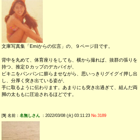
文庫写真集「Emiからの伝言」の、９ページ目です。
背中を丸めて、体育座りをしても、横から撮れば、抜群の張りを
持つ、推定Ｄカップのデカパイが、
ビキニをパンパンに膨らませながら、思いっきりグイグイ押し出
し、分厚く突き出ている姿が、
手に取るように伝わります。あまりにも突き出過ぎて、組んだ両
脚の太ももに圧迫されるほどです。
[
9
] 名前：
名無しさん
：2022/03/08 (火) 03:11:23
No.3189