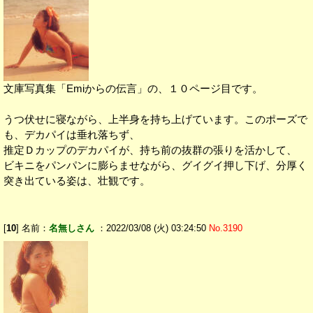
文庫写真集「Emiからの伝言」の、１０ページ目です。
うつ伏せに寝ながら、上半身を持ち上げています。このポーズで
も、デカパイは垂れ落ちず、
推定Ｄカップのデカパイが、持ち前の抜群の張りを活かして、
ビキニをパンパンに膨らませながら、グイグイ押し下げ、分厚く
突き出ている姿は、壮観です。
[
10
] 名前：
名無しさん
：2022/03/08 (火) 03:24:50
No.3190