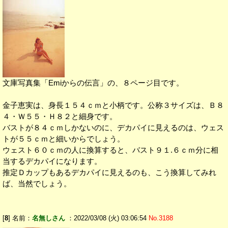
文庫写真集「Emiからの伝言」の、８ページ目です。
金子恵実は、身長１５４ｃｍと小柄です。公称３サイズは、Ｂ８
４・Ｗ５５・Ｈ８２と細身です。
バストが８４ｃｍしかないのに、デカパイに見えるのは、ウェス
トが５５ｃｍと細いからでしょう。
ウェスト６０ｃｍの人に換算すると、バスト９１.６ｃｍ分に相
当するデカパイになります。
推定Ｄカップもあるデカパイに見えるのも、こう換算してみれ
ば、当然でしょう。
[
8
] 名前：
名無しさん
：2022/03/08 (火) 03:06:54
No.3188