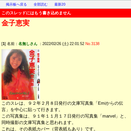
掲示板へ戻る
全部読む
最新20
このスレッドにはもう書き込めません
金子恵実
[
1
] 名前：
名無しさん
：2022/02/26 (土) 22:01:52
No.3138
このスレは、９２年２月８日発行の文庫写真集「Emiからの伝
言」を中心に貼って行きます。
この写真集は、９１年１１月１７日発行の写真集「marvel」と、
同時撮影の文庫写真集と思われます。
これは、その表紙カバー（背表紙もあり）です。