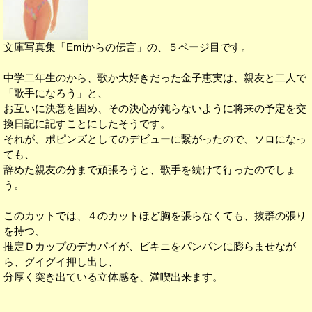
文庫写真集「Emiからの伝言」の、５ページ目です。
中学二年生のから、歌か大好きだった金子恵実は、親友と二人で
「歌手になろう」と、
お互いに決意を固め、その決心が鈍らないように将来の予定を交
換日記に記すことにしたそうです。
それが、ポピンズとしてのデビューに繋がったので、ソロになっ
ても、
辞めた親友の分まで頑張ろうと、歌手を続けて行ったのでしょ
う。
このカットでは、４のカットほど胸を張らなくても、抜群の張り
を持つ、
推定Ｄカップのデカパイが、ビキニをパンパンに膨らませなが
ら、グイグイ押し出し、
分厚く突き出ている立体感を、満喫出来ます。