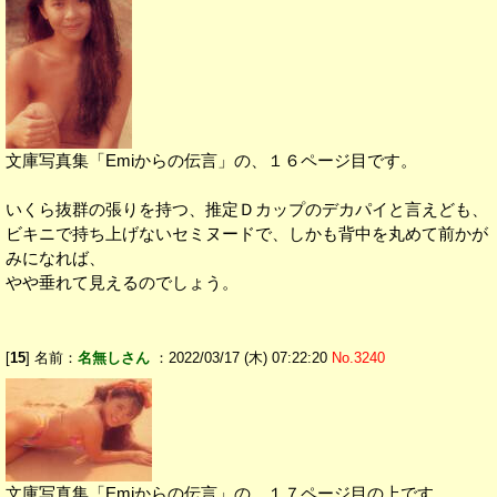
文庫写真集「Emiからの伝言」の、１６ページ目です。
いくら抜群の張りを持つ、推定Ｄカップのデカパイと言えども、
ビキニで持ち上げないセミヌードで、しかも背中を丸めて前かが
みになれば、
やや垂れて見えるのでしょう。
[
15
] 名前：
名無しさん
：2022/03/17 (木) 07:22:20
No.3240
文庫写真集「Emiからの伝言」の、１７ページ目の上です。