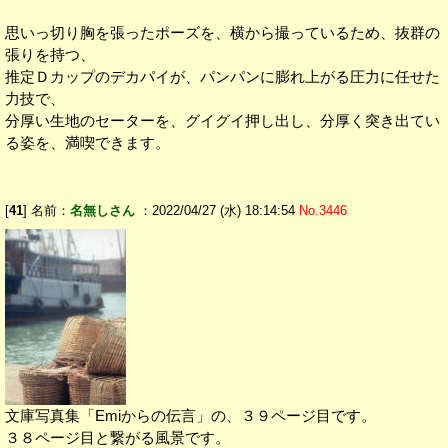
思いっ切り胸を張ったポーズを、横から撮っているため、抜群の
張りを持つ、
推定Ｄカップのデカパイが、パンパンに膨れ上がる圧力に任せた
力技で、
分厚い生地のセーターを、グイグイ押し出し、分厚く突き出てい
る姿を、満喫できます。
[
41
] 名前：
名無しさん
：2022/04/27 (水) 18:14:54
No.3446
文庫写真集「Emiからの伝言」の、３９ページ目です。
３８ページ目と繋がる風景です。