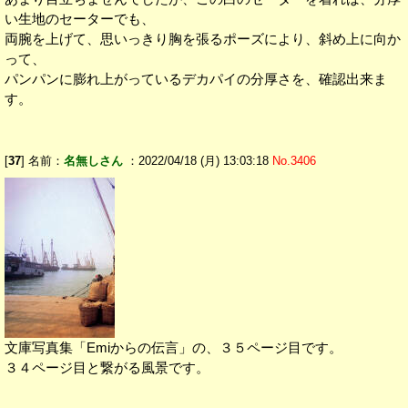
い生地のセーターでも、
両腕を上げて、思いっきり胸を張るポーズにより、斜め上に向か
って、
パンパンに膨れ上がっているデカパイの分厚さを、確認出来ま
す。
[
37
] 名前：
名無しさん
：2022/04/18 (月) 13:03:18
No.3406
文庫写真集「Emiからの伝言」の、３５ページ目です。
３４ページ目と繋がる風景です。