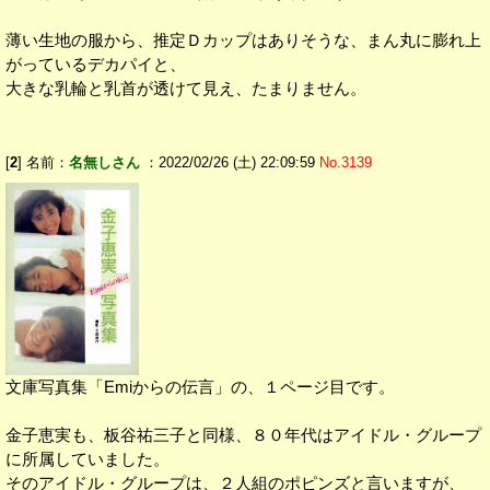
薄い生地の服から、推定Ｄカップはありそうな、まん丸に膨れ上
がっているデカパイと、
大きな乳輪と乳首が透けて見え、たまりません。
[
2
] 名前：
名無しさん
：2022/02/26 (土) 22:09:59
No.3139
文庫写真集「Emiからの伝言」の、１ページ目です。
金子恵実も、板谷祐三子と同様、８０年代はアイドル・グループ
に所属していました。
そのアイドル・グループは、２人組のポピンズと言いますが、