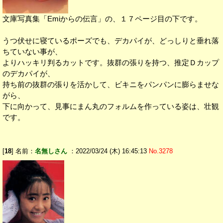
文庫写真集「Emiからの伝言」の、１７ページ目の下です。
うつ伏せに寝ているポーズでも、デカパイが、どっしりと垂れ落
ちていない事が、
よりハッキリ判るカットです。抜群の張りを持つ、推定Ｄカップ
のデカパイが、
持ち前の抜群の張りを活かして、ビキニをパンパンに膨らませな
がら、
下に向かって、見事にまん丸のフォルムを作っている姿は、壮観
です。
[
18
] 名前：
名無しさん
：2022/03/24 (木) 16:45:13
No.3278