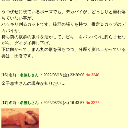
うつ伏せに寝ているポーズでも、デカパイが、どっしりと垂れ落
ちていない事が、
ハッキリ判るカットです。抜群の張りを持つ、推定Ｄカップのデ
カパイが、
持ち前の抜群の張りを活かして、ビキニをパンパンに膨らませな
がら、グイグイ押し下げ、
下に向かって、まん丸の形を保ちつつ、分厚く膨れ上がっている
姿は、圧巻です。
[
16
] 名前：
名無しさん
：2022/03/18 (金) 23:26:06
No.3246
金子恵実さんの現在が知りたい…
[
17
] 名前：
名無しさん
：2022/03/24 (木) 16:43:57
No.3277