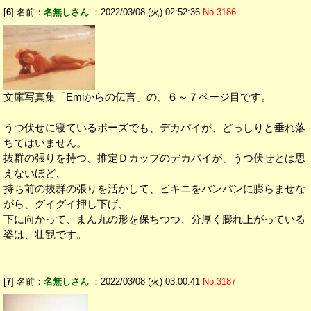
[
6
] 名前：
名無しさん
：2022/03/08 (火) 02:52:36
No.3186
文庫写真集「Emiからの伝言」の、６～７ページ目です。
うつ伏せに寝ているポーズでも、デカパイが、どっしりと垂れ落
ちてはいません。
抜群の張りを持つ、推定Ｄカップのデカパイが、うつ伏せとは思
えないほど、
持ち前の抜群の張りを活かして、ビキニをパンパンに膨らませな
がら、グイグイ押し下げ、
下に向かって、まん丸の形を保ちつつ、分厚く膨れ上がっている
姿は、壮観です。
[
7
] 名前：
名無しさん
：2022/03/08 (火) 03:00:41
No.3187