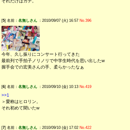
それだけはガチ。
[
5
] 名前：
名無しさん
：2010/09/07 (火) 16:57
No.396
今年、久し振りにコンサート行ってきた
最前列で手拍子ノリノリで中学生時代を思い出したw
握手会での宏美さんの手、柔らかったなぁ
[
6
] 名前：
名無しさん
：2010/09/10 (金) 10:13
No.419
>>1
＞愛称はヒロリン。
それ初めて聞いたw
[
7
] 名前：
名無しさん
：2010/09/10 (金) 17:02
No.422