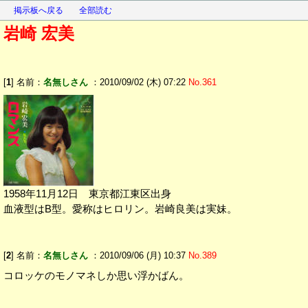
掲示板へ戻る
全部読む
岩崎 宏美
[
1
] 名前：
名無しさん
：2010/09/02 (木) 07:22
No.361
1958年11月12日 東京都江東区出身
血液型はB型。愛称はヒロリン。岩崎良美は実妹。
[
2
] 名前：
名無しさん
：2010/09/06 (月) 10:37
No.389
コロッケのモノマネしか思い浮かばん。