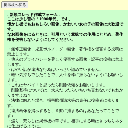
- 新規スレッド作成フォーム -
ここは少し昔の「1990年代」です。
懐かし板でもおもしろい画像、かわいい女の子の画像は大歓迎で
す。
なお画像をはるときは、引用という意味での使用にとどめ、著作
権を侵害しないようにしてください。
・無修正画像、児童ポルノ、グロ画像、著作権を侵害する投稿は
禁止します。
・他人のプライバシーを著しく侵害する画像・記事の投稿は禁止
します。
・はやい話が違法な行為はいっさい認めていません。
・軽い気持ちでしたことで、人生を棒に振らないようにお願いし
ます。
・これはヤバイ！と思ったら削除依頼をお願いします。
削除基準については、大人だったらいちいち言わないでもわか
りますよね？
・法律に触れた場合、損害賠償請求等の責任は投稿者に依りま
す。
（違法画像を掲示すると、Ｋ察に捕まるのはあなたってことで
す）
・煽り、荒らしは掲示板の華です。相手にする時はきっちりネタ
に仕上げるように。