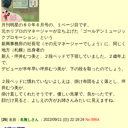
月刊明星の８０年６月号の、１ページ目です。
元ホリプロのマネージャーが立ち上げた「ゴールデンミュージッ
クプロモーション」という
新興事務所の社長宅（その元マネージャーでしょう）に、同じく
地方（札幌）出身者の
新人・坪井むつ美と、２段ベッドで下宿していました。２歳年上
で、
デビューが半年早い坪井むつ美が、下の段を取ったのでしょう。
２段ベッドに慣れていないよしえは、掛け布団をよく落とし、坪
井むつ美が、
掛け直してくれたそうです。優しい先輩で、良かったです。
顔だけ見ると、よしえの方がお姉さんみたいに見えますね。
[
26
] 名前：
名無しさん
：2022/09/11 (日) 22:19:24
No.8864