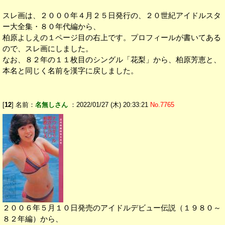
スレ画は、２０００年４月２５日発行の、２０世紀アイドルスタ
ー大全集・８０年代編から、
柏原よしえの１ページ目の右上です。プロフィールが書いてある
ので、スレ画にしました。
なお、８２年の１１枚目のシングル「花梨」から、柏原芳恵と、
本名と同じく名前を漢字に戻しました。
[
12
] 名前：
名無しさん
：2022/01/27 (木) 20:33:21
No.7765
２００６年５月１０日発売のアイドルデビュー伝説（１９８０～
８２年編）から、