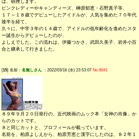
は、頓挫します。
ピンクレディーやキャンディーズ、榊原郁恵・石野真子等、
１７～１８歳でデビューしたアイドルが、人気を集めた７０年代
後半を経て、
久々に、中学３年の１４歳で、アイドルの低年齢化を進めたスタ
ー誕生からデビューしたのが、
よしえでした。この流れは、伊藤つかさ、武田久美子、岩井小百
合と継承して行きました。
[
15
] 名前：
名無しさん
：2022/03/16 (水) 23:53:07
No.8041
８９年９月２０日発行の、近代映画のムック本「女神の肖像」か
らのカットです。
８と同じカットと、プロフィールが載っています。
名前を、柏原よしえから、柏原芳恵と漢字にしたのは、８２年１