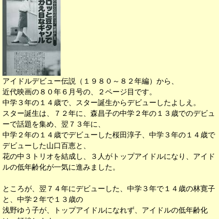
アイドルデビュー伝説（１９８０～８２年編）から、
近代映画の８０年６月号の、２ページ目です。
中学３年の１４歳で、スター誕生からデビューしたよしえ。
スター誕生は、７２年に、森昌子の中学２年の１３歳でのデビュ
ーで話題を集め、翌７３年に、
中学２年の１４歳でデビューした桜田淳子、中学３年の１４歳で
デビューした山口百恵と、
花の中３トリオを結成し、３人がトップアイドルになり、アイド
ルの低年齢化が一気に進みました。
ところが、翌７４年にデビューした、中学３年で１４歳の林寛子
と、中学２年で１３歳の
浅野ゆう子が、トップアイドルになれず、アイドルの低年齢化