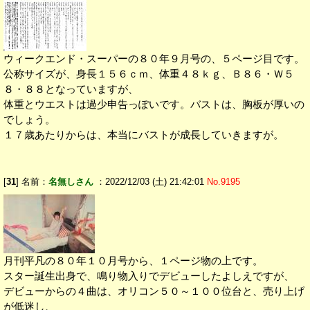
ウィークエンド・スーパーの８０年９月号の、５ページ目です。
公称サイズが、身長１５６ｃｍ、体重４８ｋｇ、Ｂ８６・Ｗ５
８・８８となっていますが、
体重とウエストは過少申告っぽいです。バストは、胸板が厚いの
でしょう。
１７歳あたりからは、本当にバストが成長していきますが。
[
31
] 名前：
名無しさん
：2022/12/03 (土) 21:42:01
No.9195
月刊平凡の８０年１０月号から、１ページ物の上です。
スター誕生出身で、鳴り物入りでデビューしたよしえですが、
デビューからの４曲は、オリコン５０～１００位台と、売り上げ
が低迷し、