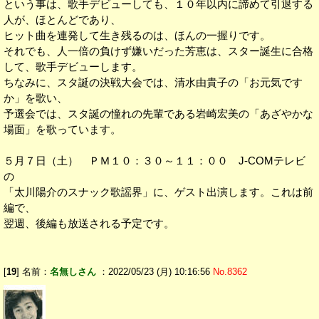
という事は、歌手デビューしても、１０年以内に諦めて引退する
人が、ほとんどであり、
ヒット曲を連発して生き残るのは、ほんの一握りです。
それでも、人一倍の負けず嫌いだった芳恵は、スター誕生に合格
して、歌手デビューします。
ちなみに、スタ誕の決戦大会では、清水由貴子の「お元気です
か」を歌い、
予選会では、スタ誕の憧れの先輩である岩崎宏美の「あざやかな
場面」を歌っています。
５月７日（土） ＰＭ１０：３０～１１：００ J-COMテレビ
の
「太川陽介のスナック歌謡界」に、ゲスト出演します。これは前
編で、
翌週、後編も放送される予定です。
[
19
] 名前：
名無しさん
：2022/05/23 (月) 10:16:56
No.8362