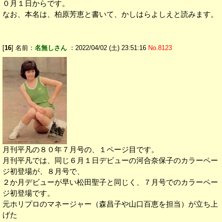
０月１日からです。
なお、本名は、柏原芳恵と書いて、かしはらよしえと読みます。
[
16
] 名前：
名無しさん
：2022/04/02 (土) 23:51:16
No.8123
月刊平凡の８０年７月号の、１ページ目です。
月刊平凡では、同じ６月１日デビューの河合奈保子のカラーペー
ジ初登場が、８月号で、
２か月デビューが早い松田聖子と同じく、７月号でのカラーペー
ジ初登場です。
元ホリプロのマネージャー（森昌子や山口百恵を担当）が立ち上
げた