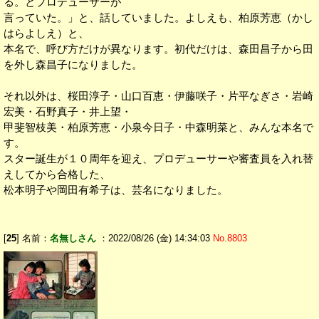
る。とプロデューサーが
言っていた。」と、話していました。よしえも、柏原芳恵（かし
はらよしえ）と、
本名で、呼び方だけが異なります。初代だけは、森田昌子から田
を外し森昌子になりました。
それ以外は、桜田淳子・山口百恵・伊藤咲子・片平なぎさ・岩崎
宏美・石野真子・井上望・
甲斐智枝美・柏原芳恵・小泉今日子・中森明菜と、みんな本名で
す。
スター誕生が１０周年を迎え、プロデューサーや審査員を入れ替
えしてから合格した、
松本明子や岡田有希子は、芸名になりました。
[
25
] 名前：
名無しさん
：2022/08/26 (金) 14:34:03
No.8803