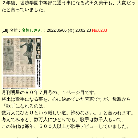
２年後、堀越学園中等部に通う事になる武田久美子も、大変だっ
たと言っていました。
[
18
] 名前：
名無しさん
：2022/05/06 (金) 20:02:23
No.8283
月刊明星の８０年７月号の、１ページ目です。
将来は歌手になる事を、心に決めていた芳恵ですが、母親から
「歌手になれるのは、
数万人にひとりという厳しい道。諦めなさい。」と言われます。
考えてみると、数万人にひとりでも、歌手は数千人もいて、
この時代は毎年、５００人以上が歌手デビューしていました。