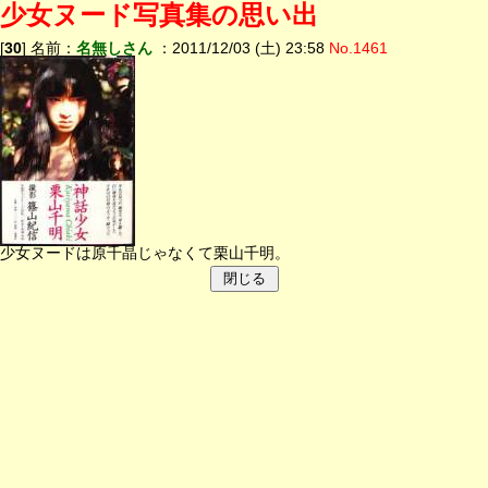
少女ヌード写真集の思い出
[
30
] 名前：
名無しさん
：2011/12/03 (土) 23:58
No.1461
少女ヌードは原千晶じゃなくて栗山千明。