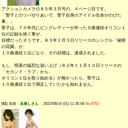
アクションカメラの８５年３月号の、４ページ目です。
「聖子とのツバぜりあいで、聖子自身のアイドル生命がのびた
事。」
聖子は、７０年代にピンクレディーが作った９曲連続オリコン１
位の記録を抜く事が、
目標だったそうです。８３年２月３日リリースのシングル「秘密
の花園」が、
１０曲連続１位になり、その目標は、達成されました。
もし、明菜の猛烈な追い上げ（８２年１１月１０日リリースの
「セカンド・ラブ」から、
オリコン１位を取り始める）が無かったら、聖子は、
１０曲連続１位で満足していたかも知れません。
[
61
] 名前：
名無しさん
：2022/08/14 (日) 11:35:04
No.8752