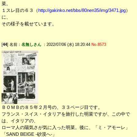
菜。
１スレ目の６３（
http://gakinko.net/bbs/80nen35/img/3471.jpg
）
に、
その様子を載せています。
[
44
] 名前：
名無しさん
：2022/07/06 (水) 18:20:44
No.8573
ＢＯＭＢの８５年２月号の、３３ページ目です。
フランス・スイス・イタリアを旅行した明菜ですが、この中で
は、イタリアの、
ローマ人の陽気さが気に入った明菜。後に、「ミ・アモーレ」
「SAND BEIGE -砂漠へ-」