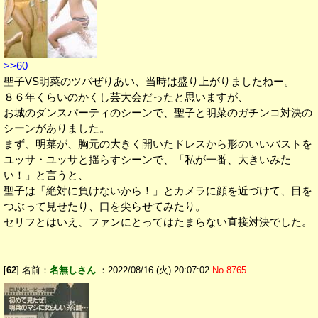
>>60
聖子VS明菜のツバぜりあい、当時は盛り上がりましたねー。
８６年くらいのかくし芸大会だったと思いますが、
お城のダンスパーティのシーンで、聖子と明菜のガチンコ対決の
シーンがありました。
まず、明菜が、胸元の大きく開いたドレスから形のいいバストを
ユッサ・ユッサと揺らすシーンで、「私が一番、大きいみた
い！」と言うと、
聖子は「絶対に負けないから！」とカメラに顔を近づけて、目を
つぶって見せたり、口を尖らせてみたり。
セリフとはいえ、ファンにとってはたまらない直接対決でした。
[
62
] 名前：
名無しさん
：2022/08/16 (火) 20:07:02
No.8765