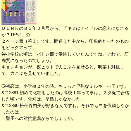
ＤＵＮＫの８５年２月号から、「キミはアイドルの恋人になれる
か？TEST」の
２ページ目（答え）です。間違えた中から、印象的だったのもの
をピックアップ。
④小学校の頃は、バトン部で活躍していたんですね。それで、筋
肉質になったのでしょう。
キョンキョンが、夜ヒットで力こぶを見せると、明菜も対抗し
て、力こぶを見せていました。
⑤初恋は、小学校２年の時。ちょっと早熟なミルキーっ子です。
&#12881;初めて化粧をしたのは高校１年って事は、スタ誕で合格
した頃です。化粧は、早熟じゃなかった。
&#12890;松任谷由美が好きなんですね。それでも曲を依頼しなか
ったのは、
聖子への対抗意識からでしょうか。