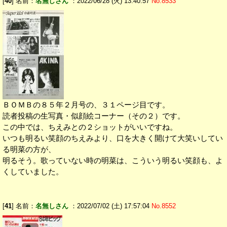
[
40
] 名前：
名無しさん
：2022/06/28 (火) 13:40:57
No.8533
ＢＯＭＢの８５年２月号の、３１ページ目です。
読者投稿の生写真・似顔絵コーナー（その２）です。
この中では、ちえみとの２ショットがいいですね。
いつも明るい笑顔のちえみより、口を大きく開けて大笑いしてい
る明菜の方が、
明るそう。歌っていない時の明菜は、こういう明るい笑顔も、よ
くしていました。
[
41
] 名前：
名無しさん
：2022/07/02 (土) 17:57:04
No.8552