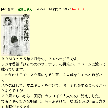
[
47
] 名前：
名無しさん
：2022/07/14 (木) 20:29:27
No.8610
ＢＯＭＢの８５年２月号の、３４ページ目です。
ラジオ番組「ひとつめのサヨナラ」の再録が、２ページに渡って
載っています。
この年の７月で、２０歳になる明菜。２０歳をちょっと過ぎた
ら、
爪をのばして、マニキュアを付けて、おしゃれをするつもりだっ
たようですが、
２０歳ぐらいから、実際にカッコイイ大人の女に見えました。
でも子供が好きな明菜は、時々ふざけて、幼児語っぽい話し方を
する時があります。