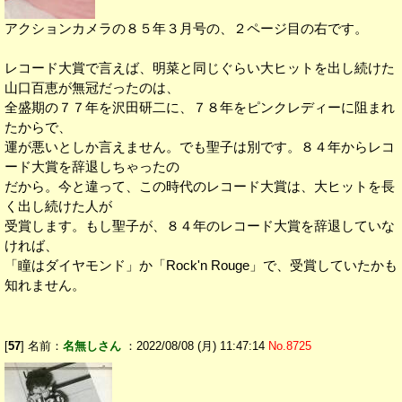
アクションカメラの８５年３月号の、２ページ目の右です。
レコード大賞で言えば、明菜と同じぐらい大ヒットを出し続けた
山口百恵が無冠だったのは、
全盛期の７７年を沢田研二に、７８年をピンクレディーに阻まれ
たからで、
運が悪いとしか言えません。でも聖子は別です。８４年からレコ
ード大賞を辞退しちゃったの
だから。今と違って、この時代のレコード大賞は、大ヒットを長
く出し続けた人が
受賞します。もし聖子が、８４年のレコード大賞を辞退していな
ければ、
「瞳はダイヤモンド」か「Rock'n Rouge」で、受賞していたかも
知れません。
[
57
] 名前：
名無しさん
：2022/08/08 (月) 11:47:14
No.8725