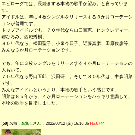
エピローグでは、長続きする本物の歌手が望み。と言っていま
す。
アイドルは、年に４枚シングルをリリースする３か月ローテーシ
ョンが普通です。
トップアイドルでも、７０年代なら山口百恵、ピンクレディー、
郷ひろみ、西城秀樹、
８０年代なら、松田聖子、小泉今日子、近藤真彦、田原俊彦等、
みんな３か月ローテーションです。
でも、年に３枚シングルをリリースする４か月ローテーションの
人もいて、
７０年代なら野口五郎、沢田研二。そして８０年代は、中森明菜
です。
みんなアイドルというより、本物の歌手という感じです。
明菜は８５年から、４か月ローテーションをハッキリ意識して、
本物の歌手を目指しました。
[
59
] 名前：
名無しさん
：2022/08/12 (金) 16:16:36
No.8744