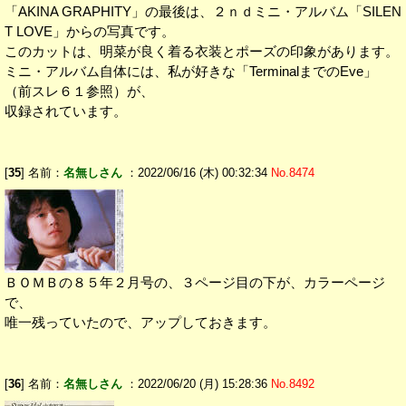
「AKINA GRAPHITY」の最後は、２ｎｄミニ・アルバム「SILEN
T LOVE」からの写真です。
このカットは、明菜が良く着る衣装とポーズの印象があります。
ミニ・アルバム自体には、私が好きな「TerminalまでのEve」
（前スレ６１参照）が、
収録されています。
[
35
] 名前：
名無しさん
：2022/06/16 (木) 00:32:34
No.8474
ＢＯＭＢの８５年２月号の、３ページ目の下が、カラーページ
で、
唯一残っていたので、アップしておきます。
[
36
] 名前：
名無しさん
：2022/06/20 (月) 15:28:36
No.8492