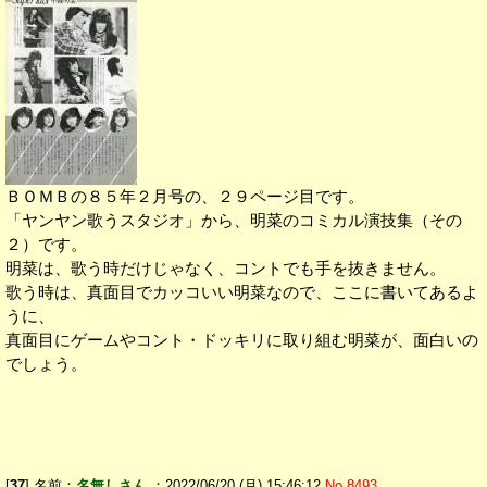
ＢＯＭＢの８５年２月号の、２９ページ目です。
「ヤンヤン歌うスタジオ」から、明菜のコミカル演技集（その
２）です。
明菜は、歌う時だけじゃなく、コントでも手を抜きません。
歌う時は、真面目でカッコいい明菜なので、ここに書いてあるよ
うに、
真面目にゲームやコント・ドッキリに取り組む明菜が、面白いの
でしょう。
[
37
] 名前：
名無しさん
：2022/06/20 (月) 15:46:12
No.8493