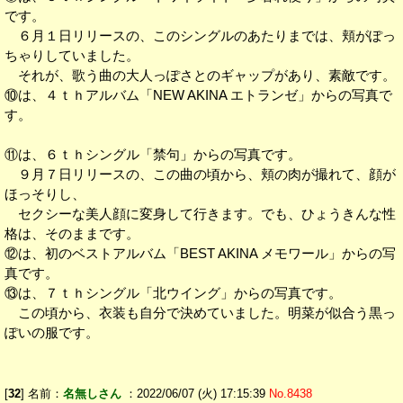
です。
６月１日リリースの、このシングルのあたりまでは、頬がぽっ
ちゃりしていました。
それが、歌う曲の大人っぽさとのギャップがあり、素敵です。
⑩は、４ｔｈアルバム「NEW AKINA エトランゼ」からの写真で
す。
⑪は、６ｔｈシングル「禁句」からの写真です。
９月７日リリースの、この曲の頃から、頬の肉が撮れて、顔が
ほっそりし、
セクシーな美人顔に変身して行きます。でも、ひょうきんな性
格は、そのままです。
⑫は、初のベストアルバム「BEST AKINA メモワール」からの写
真です。
⑬は、７ｔｈシングル「北ウイング」からの写真です。
この頃から、衣装も自分で決めていました。明菜が似合う黒っ
ぽいの服です。
[
32
] 名前：
名無しさん
：2022/06/07 (火) 17:15:39
No.8438