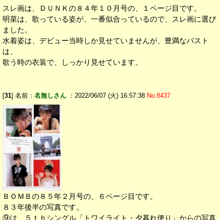
スレ画は、ＤＵＮＫの８４年１０月号の、１ページ目です。
明菜は、歌っている姿が、一番似合っているので、スレ画に選び
ました。
水着姿は、デビュー当時しか見せていませんが、豊満なバスト
は、
歌う時の衣装で、しっかり見せています。
[
31
] 名前：
名無しさん
：2022/06/07 (火) 16:57:38
No.8437
ＢＯＭＢの８５年２月号の、６ページ目です。
８３年後半の写真です。
⑨は、５ｔｈシングル「トワイライト・夕暮れ便り」からの写真