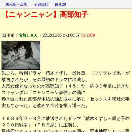
掲示板へ戻る
全部読む
最新20
【ニャンニャン】高部知子
[
1
] 名前：
名無しさん
：2012/12/05 (水) 00:57
No.1879
先ごろ、特別ドラマ「積木くずし 最終章」（フジテレビ系）が
放送されたが、その最初のドラマに出演し、
人気女優となったのが高部知子（４５）だ。約３０年前に起きた
スキャンダル「ニャンニャン事件」の渦に
巻き込まれた高部が本紙の独占取材に応じ「セックスも喫煙の事
実もなかった」と改めて当時を振り返った。
１９８３年２～３月に放送されたドラマ「積木くずし～親と子の
２００日戦争」（ＴＢＳ系）に主演し、
最終回は４５・３％（ビデオリサーチ調べ、関東地区）という民