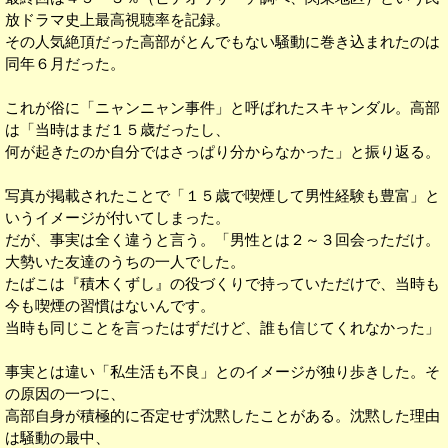
放ドラマ史上最高視聴率を記録。
その人気絶頂だった高部がとんでもない騒動に巻き込まれたのは
同年６月だった。
これが俗に「ニャンニャン事件」と呼ばれたスキャンダル。高部
は「当時はまだ１５歳だったし、
何が起きたのか自分ではさっぱり分からなかった」と振り返る。
写真が掲載されたことで「１５歳で喫煙して男性経験も豊富」と
いうイメージが付いてしまった。
だが、事実は全く違うと言う。「男性とは２～３回会っただけ。
大勢いた友達のうちの一人でした。
たばこは『積木くずし』の役づくりで持っていただけで、当時も
今も喫煙の習慣はないんです。
当時も同じことを言ったはずだけど、誰も信じてくれなかった」
事実とは違い「私生活も不良」とのイメージが独り歩きした。そ
の原因の一つに、
高部自身が積極的に否定せず沈黙したことがある。沈黙した理由
は騒動の最中、