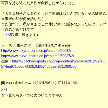
写真を持ち込んだ男性が自殺したからだった。
「大事な息子さんを亡くしたご両親は悲しんでいる。その騒動の
当事者の私が何か話したら、
また傷つく。私が今までこの件について話さなかったのは、その
一点のためだけです」
（
>>2
以降に続きます）
ソース： 東京スポーツ新聞社(東スポＷeb)
http://www.tokyo-sports.co.jp/entame/60037/
http://www.tokyo-sports.co.jp/entame/60037/2/
画像：
http://wp.tokyo-sports.co.jp/wp-content/uploads/2012/12/e89
574ee971bbed7f053c0d3574d55ae-209x300.jpg
[
5
] 名前：
名無しさん
：2012/12/06 (木) 17:14
No.1883
>>1
どう見てもタバコに火ついてますやん