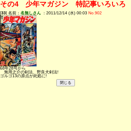
その4 少年マガジン 特記事いろいろ
[
33
] 名前：
名無しさん
：2011/12/14 (水) 00:03
No.902
68年28号から
無用之介の剣法、野良犬剣法!
ゴルゴ13の原点が此処に!